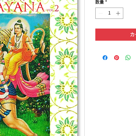
数量
*
カ