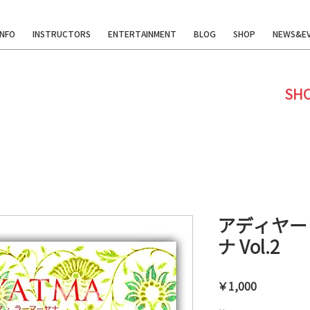
INFO
INSTRUCTORS
ENTERTAINMENT
BLOG
SHOP
NEWS&E
SH
アディヤー
ナ Vol.2
価
￥1,000
格