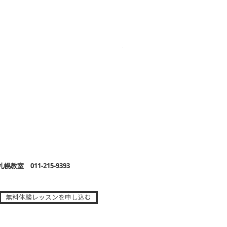
2026年オリジナルカレンダ
価格
￥1,500
教室 011-215-9393
無料体験レッスンを申し込む