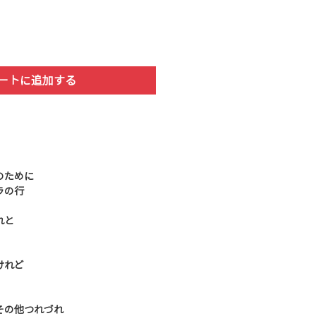
ートに追加する
のために
ラの行
れと
けれど
その他つれづれ