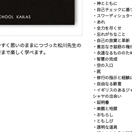
・神とともに
・自己チェックに基
・スワーディシュタ
・あれ
・全力を尽くせ
・忘れがちなこと
・自己の放棄と革新
やすく思いのままにつづった松川先生の
・意志なき慈悲の権
者まで楽しく学べます。
・永遠なるもののた
・智慧の完成
・空の入口
・罠
・修行の指示と経験
・自由なる歓喜
・イギリスのあるジ
シャヤの出会い
・証明書
・楽園と地獄
・おもらし
・ともしび
・透明な道具