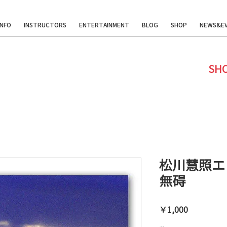
INFO
INSTRUCTORS
ENTERTAINMENT
BLOG
SHOP
NEWS&E
SH
松川慧照エ
無碍
価
￥1,000
格