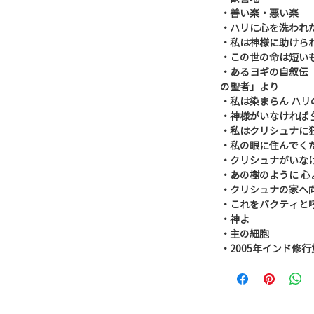
・善い楽・悪い楽
・ハリに心を洗われ
・私は神様に助けら
・この世の命は短い
・あるヨギの自叙伝
の聖者」より
・私は染まらん ハリ
・神様がいなければ 
・私はクリシュナに
・私の眼に住んでく
・クリシュナがいな
・あの樹のように 心
・クリシュナの家へ
・これをバクティと
・神よ
・主の細胞
・2005年インド修