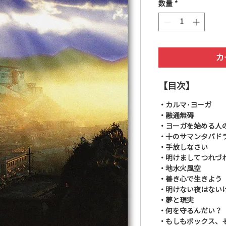
数量
*
カ
【目次】
・カルマ･ヨーガ
・融通無碍
・ヨーガを始める人
・十のサマンタバド
・手放しなさい
・明けましてつれづ
・地水火風空
・善き心で生きよう
・明けない夜はない
・夢と現実
・何を守るんだい？
・もしもボックス、