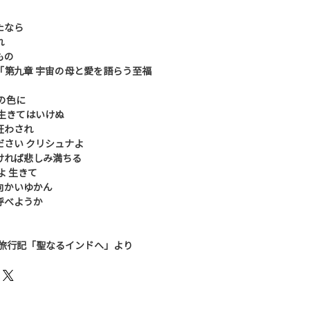
たなら
れ
もの
「第九章 宇宙の母と愛を語らう至福
の色に
生きてはいけぬ
狂わされ
ださい クリシュナよ
ければ悲しみ満ちる
よ 生きて
向かいゆかん
呼べようか
行旅行記「聖なるインドへ」より