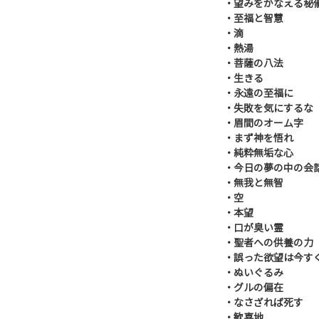
・望みをかなえる秘
・至福と智慧
・滴
・熱湯
・菩薩の八法
・生きる
・永遠の至福に
・失敗を気にするな
・眉間のオーム字
・まず神を悟れ
・純粋無垢な心
・今日の夢の中の会
・無我と無智
・空
・本望
・口が臭い霊
・聖者への供養の力
・誤った欲望は今す
・ぬいぐるみ
・グルの偏在
・なさざれば死す
・歓喜地