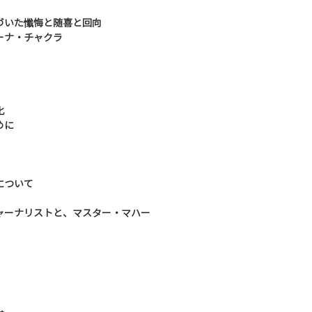
づいた懺悔と随喜と回向
ーナ・チャクラ
化
めに
について
ャーナリストと、マスター・マハー