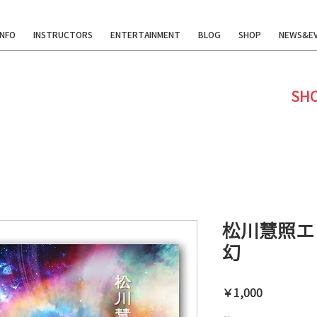
INFO
INSTRUCTORS
ENTERTAINMENT
BLOG
SHOP
NEWS&E
SH
松川慧照エ
幻
価
￥1,000
格