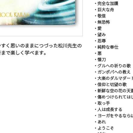
・完全な加護
・巨大な舟
・敬信
・無恐怖
・愛
・望み
・忍辱
やすく思いのままにつづった松川先生の
・純粋な奉仕
者まで楽しく学べます。
・悪
・懐刀
・グルへの祈りの歌
・ガンポパへの教え
・大楽のダルマダー
・信仰と切望の歌
・新鮮な空の花の天
・傷めつけられては
・取っ手
・人は成長する
・ヨーガをやるなら
・あれ
・ようこそ