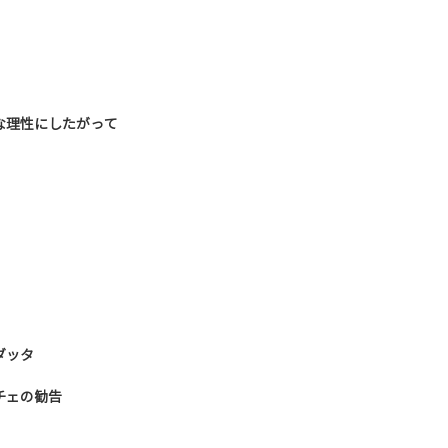
な理性にしたがって
ダッタ
チェの勧告