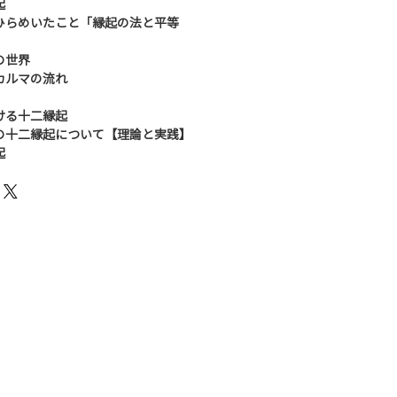
起
ひらめいたこと「縁起の法と平等
の世界
カルマの流れ
ける十二縁起
の十二縁起について【理論と実践】
起