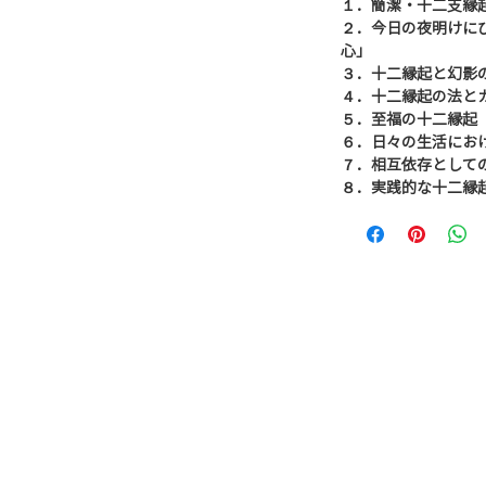
１．簡潔・十二支縁
２．今日の夜明けに
心」
３．十二縁起と幻影
４．十二縁起の法と
５．至福の十二縁起
６．日々の生活にお
７．相互依存として
８．実践的な十二縁