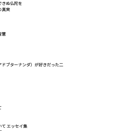
できぬ仏陀を
の真実
」
智慧
アドブターナンダ）が好きだった二
て
て エッセイ集