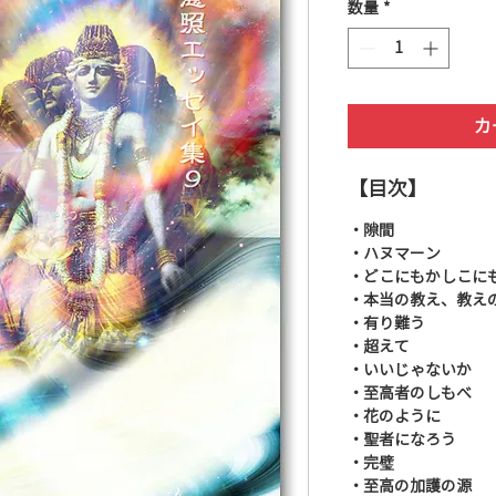
数量
*
カ
【目次】
・隙間
・ハヌマーン
・どこにもかしこに
・本当の教え、教え
・有り難う
・超えて
・いいじゃないか
・至高者のしもべ
・花のように
・聖者になろう
・完璧
・至高の加護の源