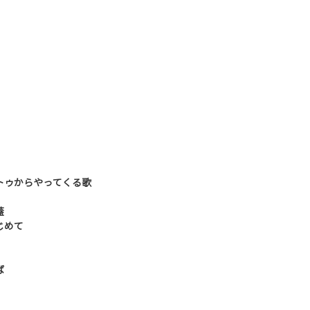
トゥからやってくる歌
蓋
じめて
ば