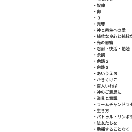
・奴隷
・卵
・３
・完璧
・神と衆生への愛
・純粋な良心と純粋
・光の恩寵
・忍耐・快活・勤勉
・余談
・余談２
・余談３
・あいうえお
・かきくけこ
・百人いれば
・神のご意思に
・道具と意識
・ラームチャンドラ
・生き方
・パトゥル・リンポ
・法友たちを
・動揺することなく