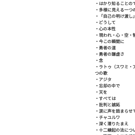
・はかり知ることの
・多様に見える一つ
・「自己の明け渡し
・どうして
・心の本性
・現われ・心・空・
・今この瞬間に
・勇者の道
・勇者の謙虚さ
・念
・ラトゥ（スワミ・
つの歌
・アジタ
・忘却の中で
・天を
・すべては
・批判と嫉妬
・涙に声を詰まらせ
・チャユルワ
・深く潜りたまえ
・十二縁起の法につい