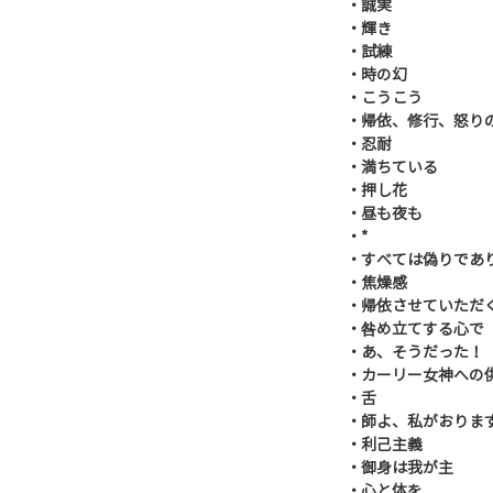
・誠実
・輝き
・試練
・時の幻
・こうこう
・帰依、修行、怒り
・忍耐
・満ちている
・押し花
・昼も夜も
・*
・すべては偽りであ
・焦燥感
・帰依させていただ
・咎め立てする心で
・あ、そうだった！
・カーリー女神への
・舌
・師よ、私がおりま
・利己主義
・御身は我が主
・心と体を