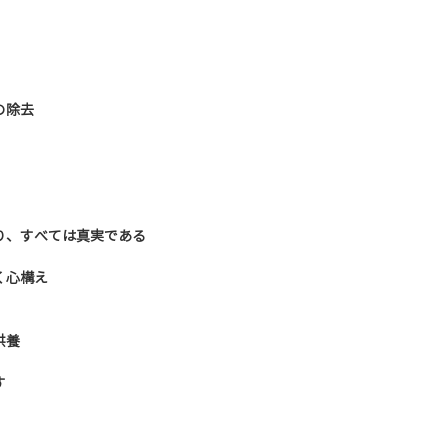
の除去
り、すべては真実である
く心構え
供養
す