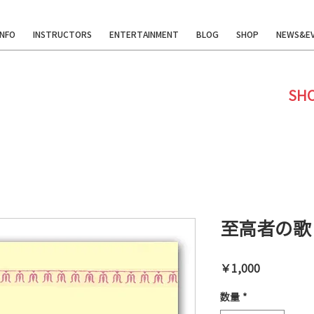
INFO
INSTRUCTORS
ENTERTAINMENT
BLOG
SHOP
NEWS&E
SH
至高者の歌
価
￥1,000
格
数量
*