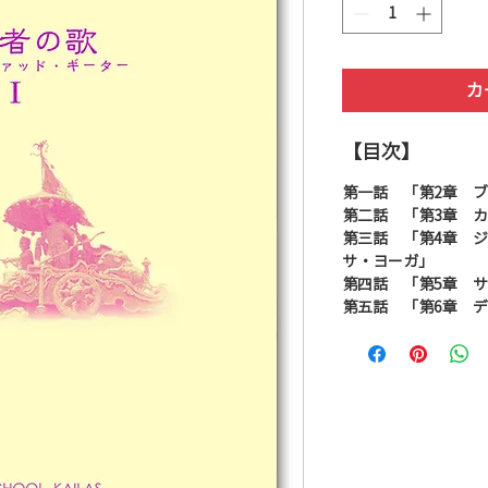
カ
【目次】
第一話 「第2章 
第二話 「第3章 
第三話 「第4章 
サ・ヨーガ」
第四話 「第5章 
第五話 「第6章 