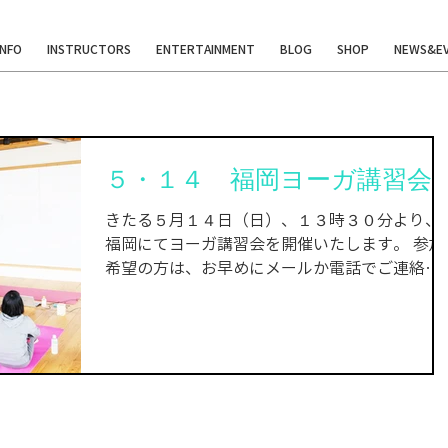
INFO
INSTRUCTORS
ENTERTAINMENT
BLOG
SHOP
NEWS&E
５・１４ 福岡ヨーガ講習会
きたる５月１４日（日）、１３時３０分より、
福岡にてヨーガ講習会を開催いたします。 参加
希望の方は、お早めにメールか電話でご連絡く
ださい。 皆様のご参加を心よりお待ちしており
ます。 ※横浜・東京・大阪・仙台・札幌の方
は、教室がありますので、無料体験クラスにぜ
ひお越しください。...