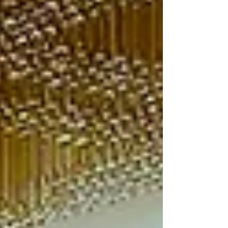
照（ヨーガスクール・カイラス主宰） ☆持
ち物：動きやすい服装 ヨガマット、または
大きめのバスタオルなど（床に横になるとき
に下に敷けるもの）。 初心者の方でも問題
ありません。お気軽にご参加ください。 参
加希望の方は、お早めにお申し込みくださ
い。 皆様のご参加を心よりお待ちしており
ます。 お申し込みはこちらから。 ※現在講
習会がない地方への出張も、要望があれば検
討しますので、お気軽にご連絡ください。
※横浜・東京・大阪・仙台・札幌の方は、教
室がありますので、無料体験クラスにぜひお
越しください。 詳細はこちらからお問い合
わ