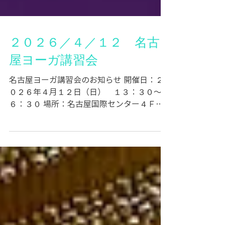
２０２６／４／１２ 名古
屋ヨーガ講習会
名古屋ヨーガ講習会のお知らせ 開催日：２
０２６年４月１２日（日） １３：３０〜１
６：３０ 場所：名古屋国際センター４Ｆ
展示室 名古屋駅から徒歩９分
https://maps.app.goo.gl/CDTPrAAjpRat95V
N6 参加費：３０００円 内容： ・アーサナ
（気を調える体操） ・気功（気を充実させ
る内気功） ・プラーナ―ヤーマ（各種の呼
吸法） ・ムドラー（クンダリニー覚醒の技
法） ・マントラ ・瞑想 ・講義 講師：松川慧