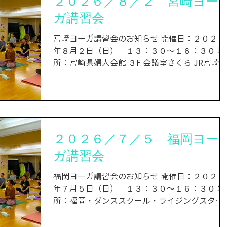
２０２６／８／２ 宮崎ヨー
・講義 講師：松川慧照（ヨーガスクール・カイ
ガ講習会
ラス主宰） ☆持ち物：動きやすい服装 ヨガマ
ト、または大きめのバスタオルなど（床に横に
宮崎ヨーガ講習会のお知らせ 開催日：２０２６
なるときに下に敷けるもの）。 初心者の方でも
年８月２日（日） １３：３０〜１６：３０ 場
問題ありません。お気軽にご参加ください。 参
所：宮崎県婦人会館 ３F 会議室さくら JR宮崎駅
加希望の方は、お早めにお申し込みください。
から徒歩で15分／バスを利用する場合は「橘通
皆様のご参加を心よりお待ちしております。 お
丁目」で下車。徒歩5分。
申し込みはこちらから。 ※現在講習会がない地
https://maps.app.goo.gl/qMkzLbm4BJqCK9Q
方への出張も、要望があれば検討しますので、
8 参加費：３０００円 内容： ・アーサナ（気を
お気軽にご連絡ください。 ※横浜・東京・大
調える体操） ・気功（気を充実させる内気功）
阪・仙台・札幌の方は、教室がありますので、
２０２６／７／５ 福岡ヨー
・プラーナ―ヤーマ（各種の呼吸法） ・ムドラ
無料体験クラスにぜひお越しください。 詳細は
ー（クンダリニー覚醒の技法） ・マントラ ・
ガ講習会
こちらからお問い合わ
想 ・講義 講師：松川慧照（ヨーガスクール・
イラス主宰） ☆持ち物：動きやすい服装 ヨガ
福岡ヨーガ講習会のお知らせ 開催日：２０２６
ット、または大きめのバスタオルなど（床に横
年７月５日（日） １３：３０〜１６：３０ 場
になるときに下に敷けるもの）。 初心者の方で
所：福岡・ダンススクール・ライジングスタ
も問題ありません。お気軽にご参加ください。
ー スタジオＡ 地下鉄七隈線渡辺通駅から徒歩
参加希望の方は、お早めにお申し込みくださ
５分