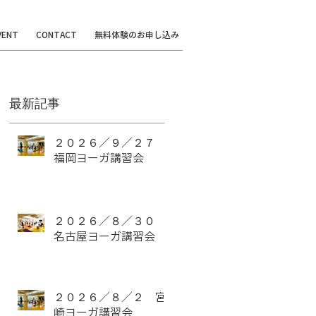
VENT
CONTACT
無料体験のお申し込み
最新記事
ヨ
２０２６／９／２７
福岡ヨーガ講習会
古
２０２６／８／３０
名古屋ヨーガ講習会
調
・
２０２６／８／２ 宮
崎ヨーガ講習会
想