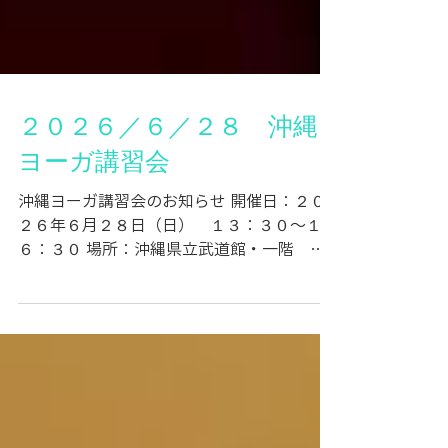
２０２６／６／２８ 沖縄
ヨーガ講習会
沖縄ヨーガ講習会のお知らせ 開催日：２０
２６年６月２８日（日） １３：３０〜１
６：３０ 場所：沖縄県立武道館・一階 第
一錬成道場 ゆいレール 壷川駅より徒歩３
分 奥武山公園駅より徒歩５分 路線バス
軍桟橋前バス停より徒歩５分
https://maps.app.goo.gl/dNyonkbuAX6i3J
e3A 参加費：３０００円 内容： ・アーサナ