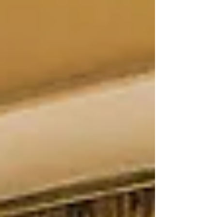
（気を調える体操） ・気功（気を充実させ
る内気功） ・プラーナ―ヤーマ（各種の呼
吸法） ・ムドラー（クンダリニー覚醒の技
法） ・マントラ ・瞑想 ・講義 講師：松川慧
照（ヨーガスクール・カイラス主宰） ☆持
ち物：動きやすい服装 ヨガマット、または
大きめのバスタオルなど（床に横になるとき
に下に敷けるもの）。 初心者の方でも問題
ありません。お気軽にご参加ください。 参
加希望の方は、お早めにお申し込みくださ
い。 皆様のご参加を心よりお待ちしており
ます。 お申し込みはこちらから。 ※現在講
習会がない地方への出張も、要望があれば検
討しますので、お気軽にご連絡ください。
※横浜・東京・大阪・仙台・札幌の方は、教
室があ