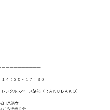
―――――――――――
１４：３０～１７：３０ 
　レンタルスペース洛箱（ＲＡＫＵＢＡＫＯ）
放光山長福寺
条駅から徒歩２分