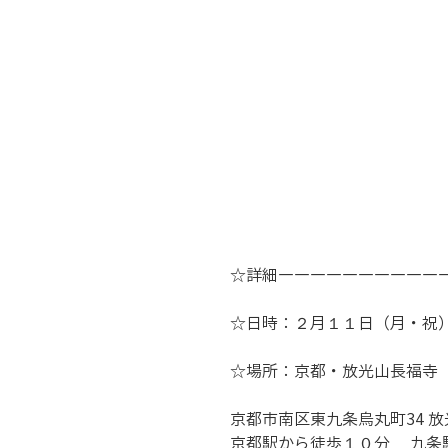
☆詳細――――――――――
☆日時：２月１１日（月・祝）
☆場所：京都・放光山長福寺
京都市南区東九条烏丸町34 
京都駅から徒歩１０分     九